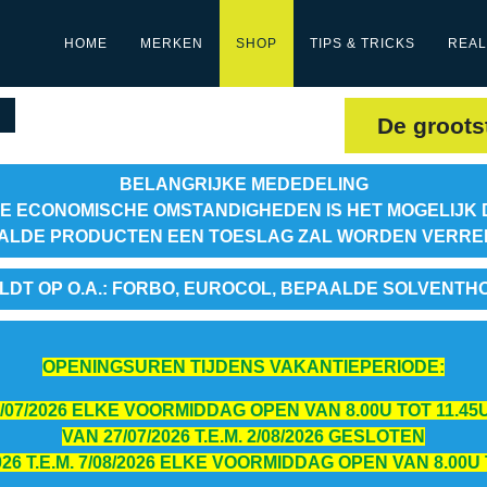
HOME
MERKEN
SHOP
TIPS & TRICKS
REAL
De groots
BELANGRIJKE MEDEDELING
E ECONOMISCHE OMSTANDIGHEDEN IS HET MOGELIJK 
ALDE PRODUCTEN EEN TOESLAG ZAL WORDEN VERR
LDT OP O.A.: FORBO, EUROCOL, BEPAALDE SOLVENTH
OPENINGSUREN TIJDENS VAKANTIEPERIODE:
 24/07/2026 ELKE VOORMIDDAG OPEN VAN 8.00U TOT 11.45U
VAN 27/07/2026 T.E.M. 2/08/2026 GESLOTEN
026 T.E.M. 7/08/2026 ELKE VOORMIDDAG OPEN VAN 8.00U