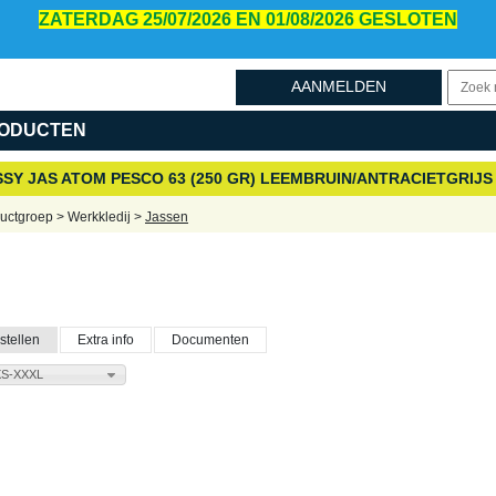
ZATERDAG 25/07/2026 EN 01/08/2026 GESLOTEN
AANMELDEN
ODUCTEN
SY JAS ATOM PESCO 63 (250 GR) LEEMBRUIN/ANTRACIETGRIJS
uctgroep > Werkkledij >
Jassen
stellen
Extra info
Documenten
XS-XXXL