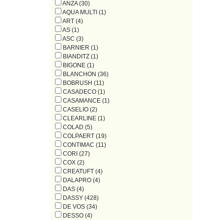
ANZA (30)
AQUA MULTI (1)
ART (4)
AS (1)
ASC (3)
BARNIER (1)
BIANDITZ (1)
BIGONE (1)
BLANCHON (36)
BOBRUSH (11)
CASADECO (1)
CASAMANCE (1)
CASELIO (2)
CLEARLINE (1)
COLAD (5)
COLPAERT (19)
CONTIMAC (11)
CORI (27)
COX (2)
CREATUFT (4)
DALAPRO (4)
DAS (4)
DASSY (428)
DE VOS (34)
DESSO (4)