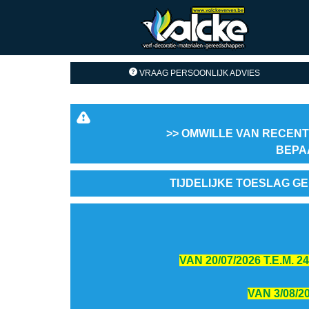
VRAAG PERSOONLIJK ADVIES
>> OMWILLE VAN RECENT
BEPA
TIJDELIJKE TOESLAG GE
VAN 20/07/2026 T.E.M.
VAN 3/08/2