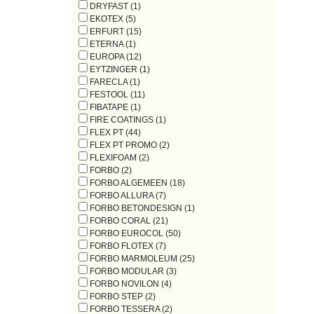
DRYFAST (1)
EKOTEX (5)
ERFURT (15)
ETERNA (1)
EUROPA (12)
EYTZINGER (1)
FARECLA (1)
FESTOOL (11)
FIBATAPE (1)
FIRE COATINGS (1)
FLEX PT (44)
FLEX PT PROMO (2)
FLEXIFOAM (2)
FORBO (2)
FORBO ALGEMEEN (18)
FORBO ALLURA (7)
FORBO BETONDESIGN (1)
FORBO CORAL (21)
FORBO EUROCOL (50)
FORBO FLOTEX (7)
FORBO MARMOLEUM (25)
FORBO MODULAR (3)
FORBO NOVILON (4)
FORBO STEP (2)
FORBO TESSERA (2)