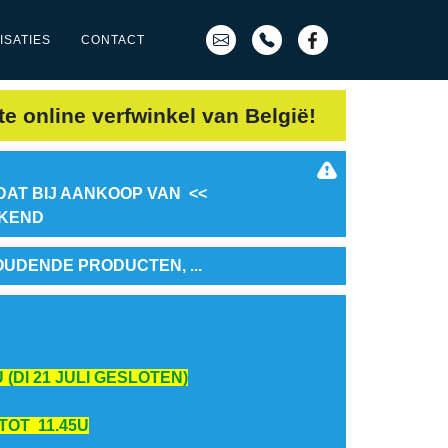
ISATIES
CONTACT
te online verfwinkel van België!
DAT BIJ AANKOOP VAN <<
EKEND
OUDENDE PRODUCTEN, ...
 (DI 21 JULI GESLOTEN)
 TOT 11.45U