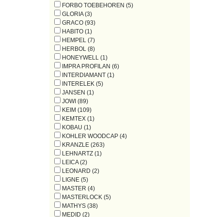
FORBO TOEBEHOREN (5)
GLORIA (3)
GRACO (93)
HABITO (1)
HEMPEL (7)
HERBOL (8)
HONEYWELL (1)
IMPRA PROFILAN (6)
INTERDIAMANT (1)
INTERELEK (5)
JANSEN (1)
JOWI (89)
KEIM (109)
KEMTEX (1)
KOBAU (1)
KOHLER WOODCAP (4)
KRANZLE (263)
LEHNARTZ (1)
LEICA (2)
LEONARD (2)
LIGNE (5)
MASTER (4)
MASTERLOCK (5)
MATHYS (38)
MEDID (2)