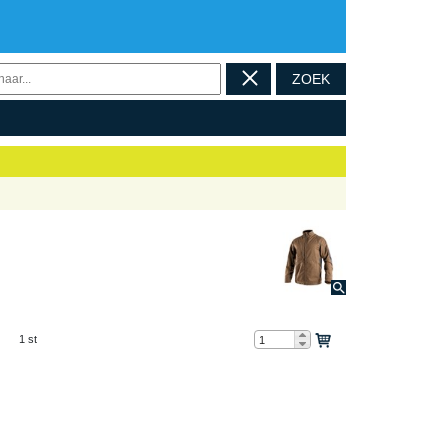
ZOEK
1 st