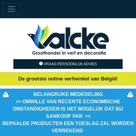
VRAAG PERSOONLIJK ADVIES
De grootste online verfwinkel van België!
BELANGRIJKE MEDEDELING
>> OMWILLE VAN RECENTE ECONOMISCHE
OMSTANDIGHEDEN IS HET MOGELIJK DAT BIJ
AANKOOP VAN <<
BEPAALDE PRODUCTEN EEN TOESLAG ZAL WORDEN
VERREKEND