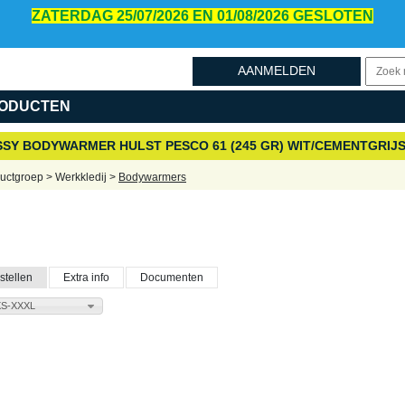
ZATERDAG 25/07/2026 EN 01/08/2026 GESLOTEN
AANMELDEN
ODUCTEN
SY BODYWARMER HULST PESCO 61 (245 GR) WIT/CEMENTGRIJ
uctgroep > Werkkledij >
Bodywarmers
stellen
Extra info
Documenten
XS-XXXL