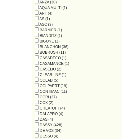
ANZA (30)
AQUA MULTI (1)
ART (4)
AS (1)
ASC (3)
BARNIER (1)
BIANDITZ (1)
BIGONE (1)
BLANCHON (36)
BOBRUSH (11)
CASADECO (1)
CASAMANCE (1)
CASELIO (2)
CLEARLINE (1)
COLAD (5)
COLPAERT (19)
CONTIMAC (11)
CORI (27)
COX (2)
CREATUFT (4)
DALAPRO (4)
DAS (4)
DASSY (428)
DE VOS (34)
DESSO (4)