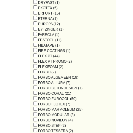
DRYFAST (1)
EKOTEX (5)
ERFURT (15)
ETERNA (1)
EUROPA (12)
EYTZINGER (1)
FARECLA (1)
FESTOOL (11)
FIBATAPE (1)
FIRE COATINGS (1)
FLEX PT (44)
FLEX PT PROMO (2)
FLEXIFOAM (2)
FORBO (2)
FORBO ALGEMEEN (18)
FORBO ALLURA (7)
FORBO BETONDESIGN (1)
FORBO CORAL (21)
FORBO EUROCOL (50)
FORBO FLOTEX (7)
FORBO MARMOLEUM (25)
FORBO MODULAR (3)
FORBO NOVILON (4)
FORBO STEP (2)
FORBO TESSERA (2)