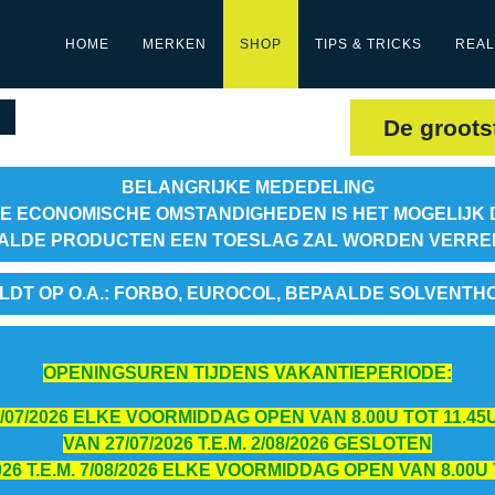
HOME
MERKEN
SHOP
TIPS & TRICKS
REAL
De groots
BELANGRIJKE MEDEDELING
E ECONOMISCHE OMSTANDIGHEDEN IS HET MOGELIJK 
ALDE PRODUCTEN EEN TOESLAG ZAL WORDEN VERR
LDT OP O.A.: FORBO, EUROCOL, BEPAALDE SOLVENTH
OPENINGSUREN TIJDENS VAKANTIEPERIODE:
 24/07/2026 ELKE VOORMIDDAG OPEN VAN 8.00U TOT 11.45U
VAN 27/07/2026 T.E.M. 2/08/2026 GESLOTEN
026 T.E.M. 7/08/2026 ELKE VOORMIDDAG OPEN VAN 8.00U