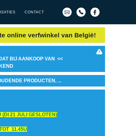
ISATIES
CONTACT
te online verfwinkel van België!
DAT BIJ AANKOOP VAN <<
EKEND
OUDENDE PRODUCTEN, ...
 (DI 21 JULI GESLOTEN)
 TOT 11.45U