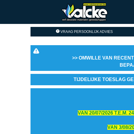
VRAAG PERSOONLIJK ADVIES
>> OMWILLE VAN RECENT
BEPA
TIJDELIJKE TOESLAG GE
VAN 20/07/2026 T.E.M.
VAN 3/08/2