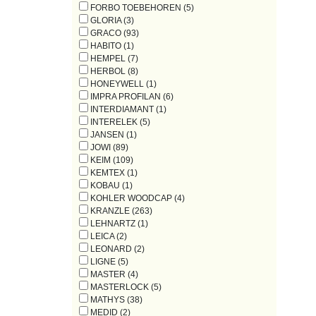
FORBO TOEBEHOREN (5)
GLORIA (3)
GRACO (93)
HABITO (1)
HEMPEL (7)
HERBOL (8)
HONEYWELL (1)
IMPRA PROFILAN (6)
INTERDIAMANT (1)
INTERELEK (5)
JANSEN (1)
JOWI (89)
KEIM (109)
KEMTEX (1)
KOBAU (1)
KOHLER WOODCAP (4)
KRANZLE (263)
LEHNARTZ (1)
LEICA (2)
LEONARD (2)
LIGNE (5)
MASTER (4)
MASTERLOCK (5)
MATHYS (38)
MEDID (2)