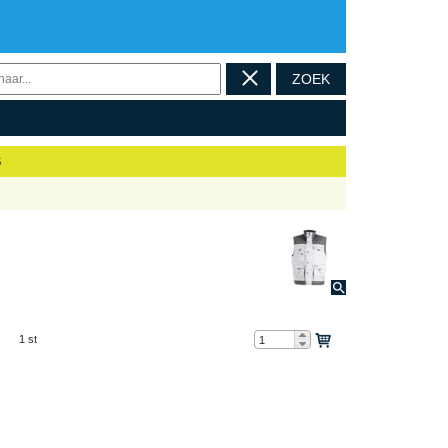
ZOEK
S
1 st