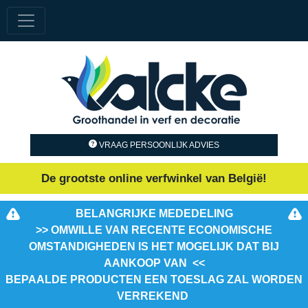
VRAAG PERSOONLIJK ADVIES
De grootste online verfwinkel van België!
BELANGRIJKE MEDEDELING
>> OMWILLE VAN RECENTE ECONOMISCHE
OMSTANDIGHEDEN IS HET MOGELIJK DAT BIJ
AANKOOP VAN <<
BEPAALDE PRODUCTEN EEN TOESLAG ZAL WORDEN
VERREKEND