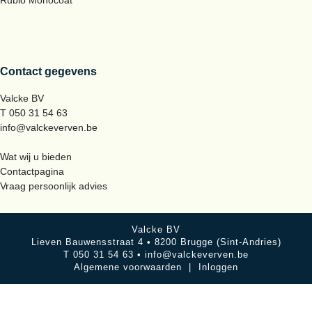
Rubio Monocoat
Contact gegevens
Valcke BV
T 050 31 54 63
info@valckeverven.be
Wat wij u bieden
Contactpagina
Vraag persoonlijk advies
Valcke BV
Lieven Bauwensstraat 4 • 8200 Brugge (Sint-Andries)
T 050 31 54 63 •
info@valckeverven.be
Algemene voorwaarden
|
Inloggen