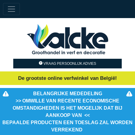
VRAAG PERSOONLIJK ADVIES
De grootste online verfwinkel van België!
BELANGRIJKE MEDEDELING
>> OMWILLE VAN RECENTE ECONOMISCHE
OMSTANDIGHEDEN IS HET MOGELIJK DAT BIJ
AANKOOP VAN <<
BEPAALDE PRODUCTEN EEN TOESLAG ZAL WORDEN
VERREKEND