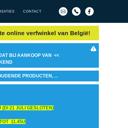
ISATIES
CONTACT
te online verfwinkel van België!
DAT BIJ AANKOOP VAN <<
EKEND
OUDENDE PRODUCTEN, ...
 (DI 21 JULI GESLOTEN)
 TOT 11.45U