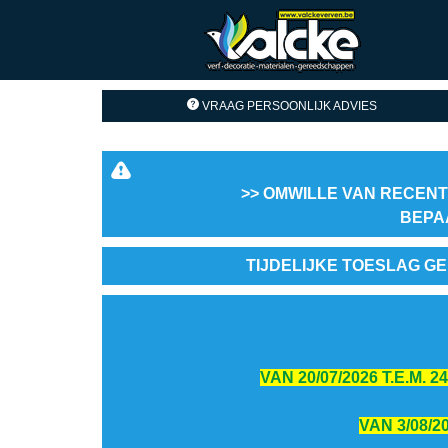
VRAAG PERSOONLIJK ADVIES
>> OMWILLE VAN RECENT
BEPA
TIJDELIJKE TOESLAG GE
VAN 20/07/2026 T.E.M.
VAN 3/08/2