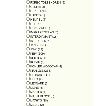
FORBO TOEBEHOREN (5)
GLORIA (3)
GRACO (93)
HABITO (1)
HEMPEL (7)
HERBOL (8)
HONEYWELL (1)
IMPRA PROFILAN (6)
INTERDIAMANT (1)
INTERELEK (5)
JANSEN (1)
JOWI (89)
KEIM (109)
KEMTEX (1)
KOBAU (1)
KOHLER WOODCAP (4)
KRANZLE (263)
LEHNARTZ (1)
LEICA (2)
LEONARD (2)
LIGNE (5)
MASTER (4)
MASTERLOCK (5)
MATHYS (38)
MEDID (2)