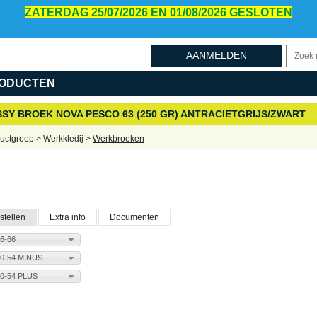
ZATERDAG 25/07/2026 EN 01/08/2026 GESLOTEN
AANMELDEN
ODUCTEN
SY BROEK NOVA PESCO 63 (250 GR) ANTRACIETGRIJS/ZWART
uctgroep > Werkkledij >
Werkbroeken
stellen
Extra info
Documenten
6-66
0-54 MINUS
0-54 PLUS