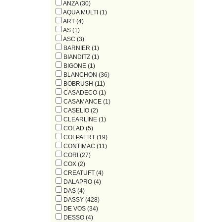
ANZA (30)
AQUA MULTI (1)
ART (4)
AS (1)
ASC (3)
BARNIER (1)
BIANDITZ (1)
BIGONE (1)
BLANCHON (36)
BOBRUSH (11)
CASADECO (1)
CASAMANCE (1)
CASELIO (2)
CLEARLINE (1)
COLAD (5)
COLPAERT (19)
CONTIMAC (11)
CORI (27)
COX (2)
CREATUFT (4)
DALAPRO (4)
DAS (4)
DASSY (428)
DE VOS (34)
DESSO (4)