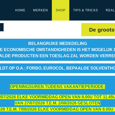
HOME
MERKEN
SHOP
TIPS & TRICKS
REAL
De groots
BELANGRIJKE MEDEDELING
E ECONOMISCHE OMSTANDIGHEDEN IS HET MOGELIJK 
ALDE PRODUCTEN EEN TOESLAG ZAL WORDEN VERR
LDT OP O.A.: FORBO, EUROCOL, BEPAALDE SOLVENTH
OPENINGSUREN TIJDENS VAKANTIEPERIODE:
 24/07/2026 ELKE VOORMIDDAG OPEN VAN 8.00U TOT 11.45U
VAN 27/07/2026 T.E.M. 2/08/2026 GESLOTEN
026 T.E.M. 7/08/2026 ELKE VOORMIDDAG OPEN VAN 8.00U