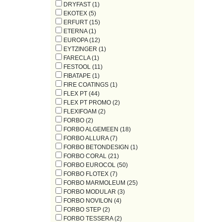
DRYFAST (1)
EKOTEX (5)
ERFURT (15)
ETERNA (1)
EUROPA (12)
EYTZINGER (1)
FARECLA (1)
FESTOOL (11)
FIBATAPE (1)
FIRE COATINGS (1)
FLEX PT (44)
FLEX PT PROMO (2)
FLEXIFOAM (2)
FORBO (2)
FORBO ALGEMEEN (18)
FORBO ALLURA (7)
FORBO BETONDESIGN (1)
FORBO CORAL (21)
FORBO EUROCOL (50)
FORBO FLOTEX (7)
FORBO MARMOLEUM (25)
FORBO MODULAR (3)
FORBO NOVILON (4)
FORBO STEP (2)
FORBO TESSERA (2)