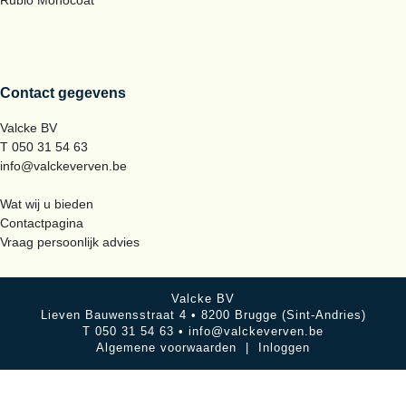
Rubio Monocoat
Contact gegevens
Valcke BV
T 050 31 54 63
info@valckeverven.be
Wat wij u bieden
Contactpagina
Vraag persoonlijk advies
Valcke BV
Lieven Bauwensstraat 4 • 8200 Brugge (Sint-Andries)
T 050 31 54 63 •
info@valckeverven.be
Algemene voorwaarden
|
Inloggen