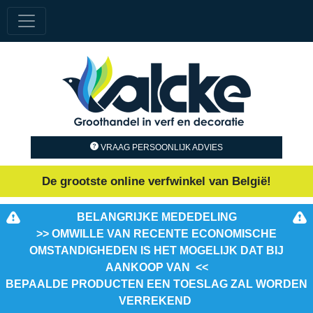
VRAAG PERSOONLIJK ADVIES
De grootste online verfwinkel van België!
BELANGRIJKE MEDEDELING
>> OMWILLE VAN RECENTE ECONOMISCHE
OMSTANDIGHEDEN IS HET MOGELIJK DAT BIJ
AANKOOP VAN <<
BEPAALDE PRODUCTEN EEN TOESLAG ZAL WORDEN
VERREKEND