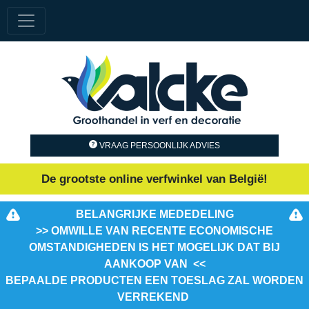
VRAAG PERSOONLIJK ADVIES
De grootste online verfwinkel van België!
BELANGRIJKE MEDEDELING
>> OMWILLE VAN RECENTE ECONOMISCHE
OMSTANDIGHEDEN IS HET MOGELIJK DAT BIJ
AANKOOP VAN <<
BEPAALDE PRODUCTEN EEN TOESLAG ZAL WORDEN
VERREKEND