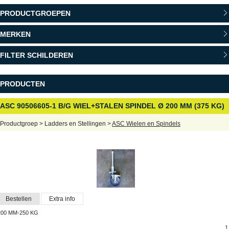
PRODUCTGROEPEN
MERKEN
FILTER SCHILDEREN
PRODUCTEN
ASC 90506605-1 B/G WIEL+STALEN SPINDEL Ø 200 MM (375 KG)
Productgroep > Ladders en Stellingen >
ASC Wielen en Spindels
Bestellen
Extra info
200 MM-250 KG
1