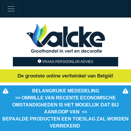
VRAAG PERSOONLIJK ADVIES
De grootste online verfwinkel van België!
BELANGRIJKE MEDEDELING
>> OMWILLE VAN RECENTE ECONOMISCHE
OMSTANDIGHEDEN IS HET MOGELIJK DAT BIJ
AANKOOP VAN <<
BEPAALDE PRODUCTEN EEN TOESLAG ZAL WORDEN
VERREKEND