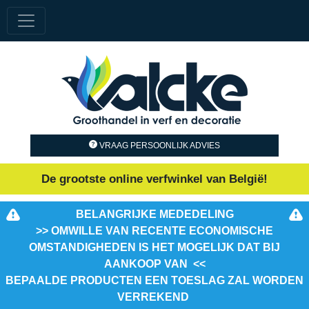
VRAAG PERSOONLIJK ADVIES
De grootste online verfwinkel van België!
BELANGRIJKE MEDEDELING
>> OMWILLE VAN RECENTE ECONOMISCHE
OMSTANDIGHEDEN IS HET MOGELIJK DAT BIJ
AANKOOP VAN <<
BEPAALDE PRODUCTEN EEN TOESLAG ZAL WORDEN
VERREKEND