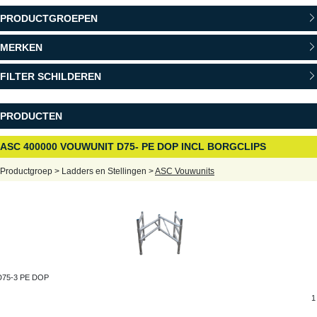
PRODUCTGROEPEN
MERKEN
FILTER SCHILDEREN
PRODUCTEN
ASC 400000 VOUWUNIT D75- PE DOP INCL BORGCLIPS
Productgroep > Ladders en Stellingen >
ASC Vouwunits
D75-3 PE DOP
1