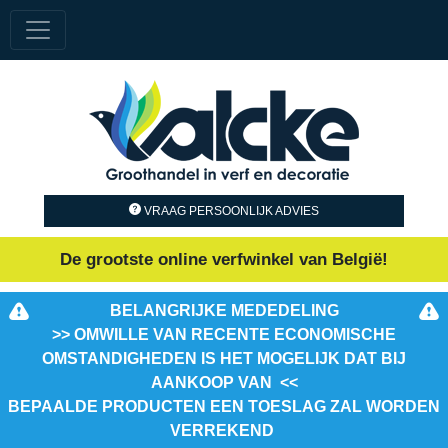
VRAAG PERSOONLIJK ADVIES
De grootste online verfwinkel van België!
BELANGRIJKE MEDEDELING
>> OMWILLE VAN RECENTE ECONOMISCHE
OMSTANDIGHEDEN IS HET MOGELIJK DAT BIJ
AANKOOP VAN <<
BEPAALDE PRODUCTEN EEN TOESLAG ZAL WORDEN
VERREKEND