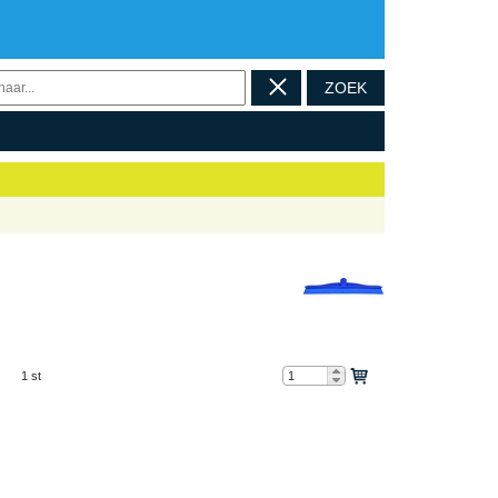
ZOEK
1 st