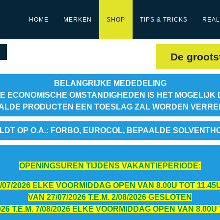
HOME
MERKEN
SHOP
TIPS & TRICKS
REAL
De groots
BELANGRIJKE MEDEDELING
E ECONOMISCHE OMSTANDIGHEDEN IS HET MOGELIJK 
ALDE PRODUCTEN EEN TOESLAG ZAL WORDEN VERR
LDT OP O.A.: FORBO, EUROCOL, BEPAALDE SOLVENTH
OPENINGSUREN TIJDENS VAKANTIEPERIODE:
 24/07/2026 ELKE VOORMIDDAG OPEN VAN 8.00U TOT 11.45U
VAN 27/07/2026 T.E.M. 2/08/2026 GESLOTEN
026 T.E.M. 7/08/2026 ELKE VOORMIDDAG OPEN VAN 8.00U