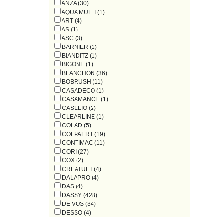
ANZA (30)
AQUA MULTI (1)
ART (4)
AS (1)
ASC (3)
BARNIER (1)
BIANDITZ (1)
BIGONE (1)
BLANCHON (36)
BOBRUSH (11)
CASADECO (1)
CASAMANCE (1)
CASELIO (2)
CLEARLINE (1)
COLAD (5)
COLPAERT (19)
CONTIMAC (11)
CORI (27)
COX (2)
CREATUFT (4)
DALAPRO (4)
DAS (4)
DASSY (428)
DE VOS (34)
DESSO (4)