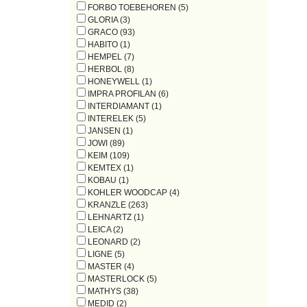
FORBO TOEBEHOREN (5)
GLORIA (3)
GRACO (93)
HABITO (1)
HEMPEL (7)
HERBOL (8)
HONEYWELL (1)
IMPRA PROFILAN (6)
INTERDIAMANT (1)
INTERELEK (5)
JANSEN (1)
JOWI (89)
KEIM (109)
KEMTEX (1)
KOBAU (1)
KOHLER WOODCAP (4)
KRANZLE (263)
LEHNARTZ (1)
LEICA (2)
LEONARD (2)
LIGNE (5)
MASTER (4)
MASTERLOCK (5)
MATHYS (38)
MEDID (2)