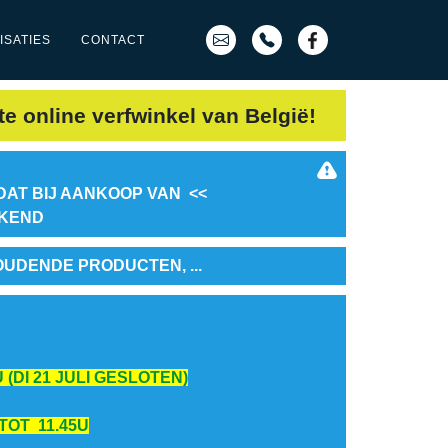
ISATIES
CONTACT
te online verfwinkel van België!
DAT BIJ AANKOOP VAN <<
EKEND
OUDENDE PRODUCTEN, ...
 (DI 21 JULI GESLOTEN)
 TOT 11.45U