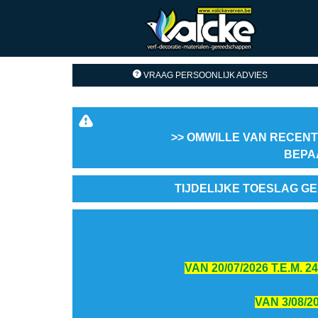
VRAAG PERSOONLIJK ADVIES
>> OMWILLE VAN RECENT
BEPA
TIJDELIJKE TOESLAG GE
VAN 20/07/2026 T.E.M.
VAN 3/08/2