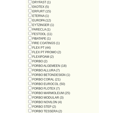
DRYFAST (1)
EKOTEX (5)
ERFURT (15)
ETERNA (1)
EUROPA (12)
EYTZINGER (1)
FARECLA (1)
FESTOOL (11)
FIBATAPE (1)
FIRE COATINGS (1)
FLEX PT (44)
FLEX PT PROMO (2)
FLEXIFOAM (2)
FORBO (2)
FORBO ALGEMEEN (18)
FORBO ALLURA (7)
FORBO BETONDESIGN (1)
FORBO CORAL (21)
FORBO EUROCOL (50)
FORBO FLOTEX (7)
FORBO MARMOLEUM (25)
FORBO MODULAR (3)
FORBO NOVILON (4)
FORBO STEP (2)
FORBO TESSERA (2)