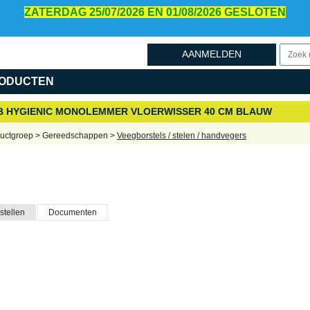
ZATERDAG 25/07/2026 EN 01/08/2026 GESLOTEN
AANMELDEN
ODUCTEN
B HYGIENIC MONOLEMMER VLOERWISSER 40 CM BLAUW
uctgroep > Gereedschappen >
Veegborstels / stelen / handvegers
stellen
Documenten