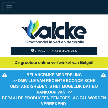
VRAAG PERSOONLIJK ADVIES
De grootste online verfwinkel van België!
BELANGRIJKE MEDEDELING
>> OMWILLE VAN RECENTE ECONOMISCHE
OMSTANDIGHEDEN IS HET MOGELIJK DAT BIJ
AANKOOP VAN <<
BEPAALDE PRODUCTEN EEN TOESLAG ZAL WORDEN
VERREKEND