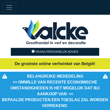
VRAAG PERSOONLIJK ADVIES
De grootste online verfwinkel van België!
BELANGRIJKE MEDEDELING
>> OMWILLE VAN RECENTE ECONOMISCHE
OMSTANDIGHEDEN IS HET MOGELIJK DAT BIJ
AANKOOP VAN <<
BEPAALDE PRODUCTEN EEN TOESLAG ZAL WORDEN
VERREKEND