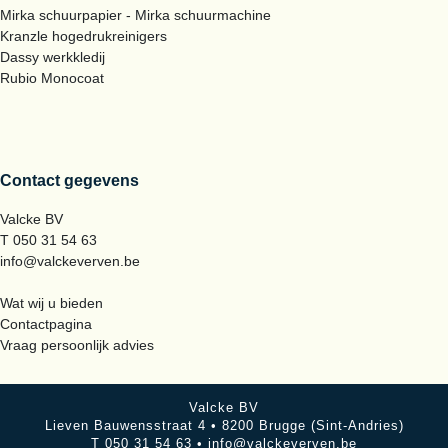
Mirka schuurpapier - Mirka schuurmachine
Kranzle hogedrukreinigers
Dassy werkkledij
Rubio Monocoat
Contact gegevens
Valcke BV
T 050 31 54 63
info@valckeverven.be
Wat wij u bieden
Contactpagina
Vraag persoonlijk advies
Valcke BV
Lieven Bauwensstraat 4 • 8200 Brugge (Sint-Andries)
T 050 31 54 63 •
info@valckeverven.be