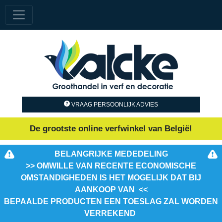
VRAAG PERSOONLIJK ADVIES
De grootste online verfwinkel van België!
BELANGRIJKE MEDEDELING
>> OMWILLE VAN RECENTE ECONOMISCHE
OMSTANDIGHEDEN IS HET MOGELIJK DAT BIJ
AANKOOP VAN <<
BEPAALDE PRODUCTEN EEN TOESLAG ZAL WORDEN
VERREKEND