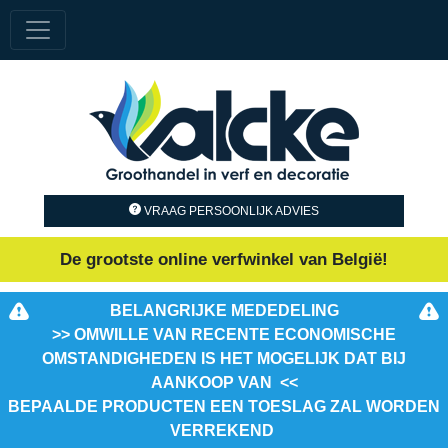
VRAAG PERSOONLIJK ADVIES
De grootste online verfwinkel van België!
BELANGRIJKE MEDEDELING
>> OMWILLE VAN RECENTE ECONOMISCHE
OMSTANDIGHEDEN IS HET MOGELIJK DAT BIJ
AANKOOP VAN <<
BEPAALDE PRODUCTEN EEN TOESLAG ZAL WORDEN
VERREKEND