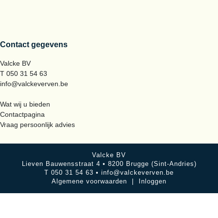
Contact gegevens
Valcke BV
T 050 31 54 63
info@valckeverven.be
Wat wij u bieden
Contactpagina
Vraag persoonlijk advies
Valcke BV
Lieven Bauwensstraat 4 • 8200 Brugge (Sint-Andries)
T 050 31 54 63 •
info@valckeverven.be
Algemene voorwaarden
|
Inloggen