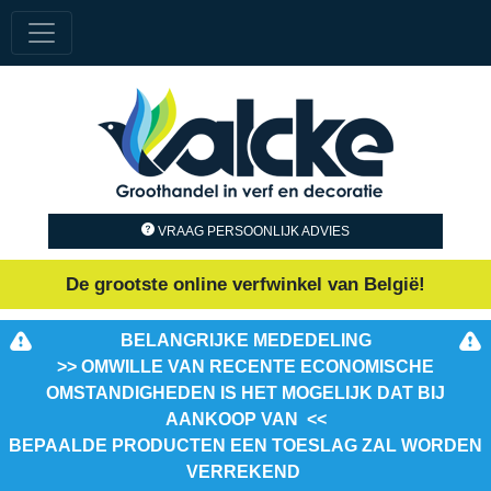
VRAAG PERSOONLIJK ADVIES
De grootste online verfwinkel van België!
BELANGRIJKE MEDEDELING
>> OMWILLE VAN RECENTE ECONOMISCHE
OMSTANDIGHEDEN IS HET MOGELIJK DAT BIJ
AANKOOP VAN <<
BEPAALDE PRODUCTEN EEN TOESLAG ZAL WORDEN
VERREKEND