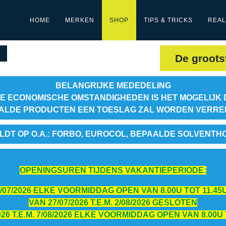
HOME
MERKEN
SHOP
TIPS & TRICKS
REAL
De groots
BELANGRIJKE MEDEDELING
E ECONOMISCHE OMSTANDIGHEDEN IS HET MOGELIJK 
ALDE PRODUCTEN EEN TOESLAG ZAL WORDEN VERR
LDT OP O.A.: FORBO, EUROCOL, BEPAALDE SOLVENTH
OPENINGSUREN TIJDENS VAKANTIEPERIODE:
 24/07/2026 ELKE VOORMIDDAG OPEN VAN 8.00U TOT 11.45U
VAN 27/07/2026 T.E.M. 2/08/2026 GESLOTEN
026 T.E.M. 7/08/2026 ELKE VOORMIDDAG OPEN VAN 8.00U