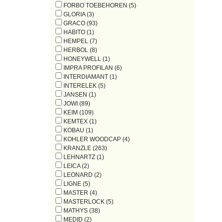
FORBO TOEBEHOREN (5)
GLORIA (3)
GRACO (93)
HABITO (1)
HEMPEL (7)
HERBOL (8)
HONEYWELL (1)
IMPRA PROFILAN (6)
INTERDIAMANT (1)
INTERELEK (5)
JANSEN (1)
JOWI (89)
KEIM (109)
KEMTEX (1)
KOBAU (1)
KOHLER WOODCAP (4)
KRANZLE (263)
LEHNARTZ (1)
LEICA (2)
LEONARD (2)
LIGNE (5)
MASTER (4)
MASTERLOCK (5)
MATHYS (38)
MEDID (2)