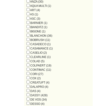
ANZA (30)
AQUA MULTI (1)
ART (4)
AS (1)
ASC (3)
BARNIER (1)
BIANDITZ (1)
BIGONE (1)
BLANCHON (36)
BOBRUSH (11)
CASADECO (1)
CASAMANCE (1)
CASELIO (2)
CLEARLINE (1)
COLAD (5)
COLPAERT (19)
CONTIMAC (11)
CORI (27)
COX (2)
CREATUFT (4)
DALAPRO (4)
DAS (4)
DASSY (428)
DE VOS (34)
DESSO (4)