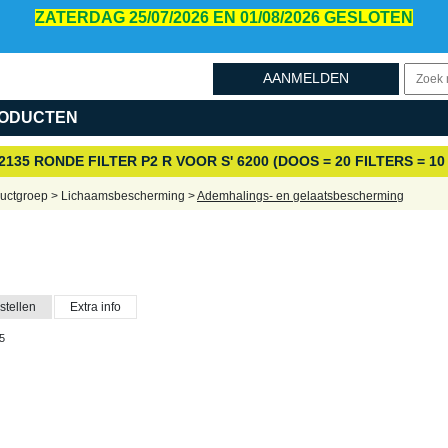
ZATERDAG 25/07/2026 EN 01/08/2026 GESLOTEN
AANMELDEN
ODUCTEN
2135 RONDE FILTER P2 R VOOR S' 6200 (DOOS = 20 FILTERS = 10
uctgroep > Lichaamsbescherming >
Ademhalings- en gelaatsbescherming
stellen
Extra info
5