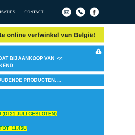
ISATIES
CONTACT
te online verfwinkel van België!
DAT BIJ AANKOOP VAN <<
EKEND
OUDENDE PRODUCTEN, ...
 (DI 21 JULI GESLOTEN)
 TOT 11.45U