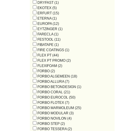
DRYFAST (1)
EKOTEX (5)
ERFURT (15)
ETERNA (1)
EUROPA (12)
EYTZINGER (1)
FARECLA (1)
FESTOOL (11)
FIBATAPE (1)
FIRE COATINGS (1)
FLEX PT (44)
FLEX PT PROMO (2)
FLEXIFOAM (2)
FORBO (2)
FORBO ALGEMEEN (18)
FORBO ALLURA (7)
FORBO BETONDESIGN (1)
FORBO CORAL (21)
FORBO EUROCOL (50)
FORBO FLOTEX (7)
FORBO MARMOLEUM (25)
FORBO MODULAR (3)
FORBO NOVILON (4)
FORBO STEP (2)
FORBO TESSERA (2)