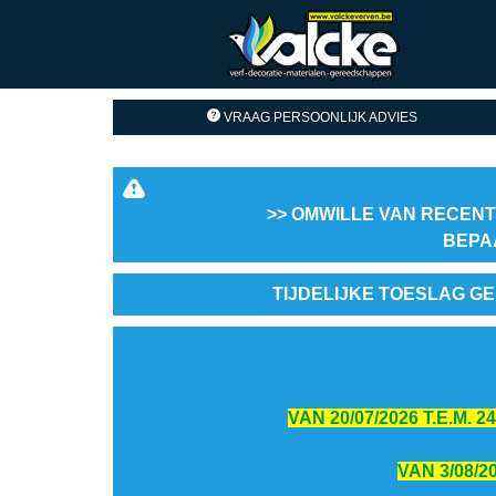
VRAAG PERSOONLIJK ADVIES
>> OMWILLE VAN RECENT
BEPA
TIJDELIJKE TOESLAG GE
VAN 20/07/2026 T.E.M.
VAN 3/08/2