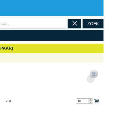
ZOEK
 PAAR)
2 st